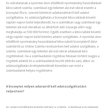
Az adóalanynak a nyomdai úton előállított nyomtatvány használatával
kibocsátott számla, számlával egy tekintet alá eső okirat esetén a
bizonylat Áfa tv. szerinti kötelező adattartalmáról kell adatot
szolgáltatnia. Az adatszolgáltatás a bizonylat kibocsátását követő
naptári napon belül teljesítendő, ha a számlában vagy számlával egy
tekintet alá eső okiratban az áthárított adó összege eléri vagy
meghaladja az 500 000 forintot. Egyéb esetben a kibocsátást követő
négy naptári napon belül köteles adatot szolgáltatni. A nyomdai úton
előállított nyomtatvány használatával kibocsátott bizonylatról (kézi
számláról) az Online Számla rendszerben kell adatot szolgáltatni, a
számla, számlával egy tekintet alá eső okirat adatainak kézi
rögzítésével. Ha a számlaadatok rögzítése hibásan történt (vagyis a
rögzített adatok és a számlaadatok között eltérés van), akkor az
adatszolgáltatás érvénytelenítését követően van mód a
számlaadatok helyes rögzítésére.
A bizonylat milyen adatairól kell adatszolgáltatást
teljesíteni?
Az adatszolgáltatási kötelezettség a számla, számlával egy tekintet