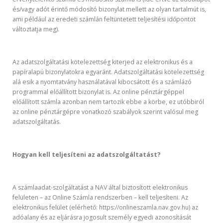
és/vagy adót érintő módosító bizonylat mellett az olyan tartalmút is,
ami például az eredeti számlán feltüntetett teljesítési időpontot
változtatja meg).
Az adatszolgáltatási kötelezettség kiterjed az elektronikus és a
papíralapú bizonylatokra egyaránt. Adatszolgáltatási kötelezettség
alá esik a nyomtatvány használatával kibocsátott és a számlázó
programmal előállított bizonylat is. Az online pénztárgéppel
előállított számla azonban nem tartozik ebbe a körbe, ez utóbbiról
az online pénztárgépre vonatkozó szabályok szerint valósul meg
adatszolgáltatás.
Hogyan kell teljesíteni az adatszolgáltatást?
A számlaadat-szolgáltatást a NAV által biztosított elektronikus
felületen – az Online Számla rendszerben – kell teljesíteni. Az
elektronikus felület (elérhető: https://onlineszamla.nav.gov.hu) az
adóalany és az eljárásra jogosult személy egyedi azonosítását