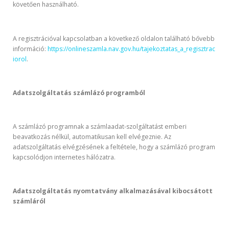
követően használható.
A regisztrációval kapcsolatban a következő oldalon található bővebb
információ:
https://onlineszamla.nav.gov.hu/tajekoztatas_a_regisztrac
iorol
.
Adatszolgáltatás számlázó programból
A számlázó programnak a számlaadat-szolgáltatást emberi
beavatkozás nélkül, automatikusan kell elvégeznie. Az
adatszolgáltatás elvégzésének a feltétele, hogy a számlázó program
kapcsolódjon internetes hálózatra.
Adatszolgáltatás nyomtatvány alkalmazásával kibocsátott
számláról