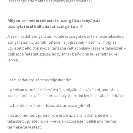
(azaz tárgyi adómentes) tevékenységet folytatnak.
Milyen termékértékesítés, szolgáltatásnyújtás
bizonylatáról kell adatot szolgáltatni?
A számlaadat-szolgáltatási kötelezettség alá eső termékértékesítés,
szolgáltatásnyújtás tekintetében a jogszabály – azon túl, hogy az
ügyletet belföldön nyilvántartásba vett adóalany részére teljesítsék –
csak azt a feltételt szabja, hogy annak belföldön teljesítettnek kell
lennie.
Számlaadat-szolgáltatás teljesítendő:
– az olyan termékértékesítésről, szolgáltatásnyújtásról, amelyhez
kapcsolódóan az általános szabályok szerint kerül sor áfa áthárításra,
– a belföldi fordított adózás alá tartozó ügyletről,
– az adómentes ügyletről, ide értve az alanyi adómentesként
teljesített ügyletet is, de kivéve a Közösségen belüli adómentes
termékértékesítést,