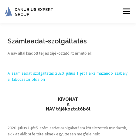
Menü
KÖNYVVIZSGÁLAT
ÖNKORMÁNYZATOKNAK
Számlaadat-szolgáltatás
A nav által kiadott teljes tájékoztató itt érhető el:
KÖNYVELÉS
FOGLALKOZÁS-EGÉSZSÉGÜGY
A_szamlaadat_szolgaltatas_2020._julius_1_jet_l_alkalmazando_szabaly
ai_kibocsatoi_oldalon
ELÉRHETŐSÉG
KÖNYVELŐVÁLTÁS
KIVONAT
a
NAV tájékoztatóból
2020. július 1-jétől számlaadat-szolgáltatásra kötelezettek mindazok,
akik az alábbi feltételeknek együttesen megfelelnek: