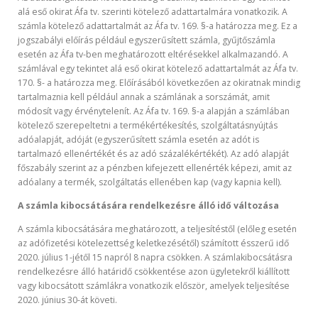
alá eső okirat Áfa tv. szerinti kötelező adattartalmára vonatkozik. A
számla kötelező adattartalmát az Áfa tv. 169. §-a határozza meg. Ez a
jogszabályi előírás például egyszerűsített számla, gyűjtőszámla
esetén az Áfa tv-ben meghatározott eltérésekkel alkalmazandó. A
számlával egy tekintet alá eső okirat kötelező adattartalmát az Áfa tv.
170. §- a határozza meg. Előírásából következően az okiratnak mindig
tartalmaznia kell például annak a számlának a sorszámát, amit
módosít vagy érvénytelenít. Az Áfa tv. 169. §-a alapján a számlában
kötelező szerepeltetni a termékértékesítés, szolgáltatásnyújtás
adóalapját, adóját (egyszerűsített számla esetén az adót is
tartalmazó ellenértékét és az adó százalékértékét). Az adó alapját
főszabály szerint az a pénzben kifejezett ellenérték képezi, amit az
adóalany a termék, szolgáltatás ellenében kap (vagy kapnia kell).
A számla kibocsátására rendelkezésre álló idő változása
A számla kibocsátására meghatározott, a teljesítéstől (előleg esetén
az adófizetési kötelezettség keletkezésétől) számított ésszerű idő
2020. július 1-jétől 15 napról 8 napra csökken. A számlakibocsátásra
rendelkezésre álló határidő csökkentése azon ügyletekről kiállított
vagy kibocsátott számlákra vonatkozik először, amelyek teljesítése
2020. június 30-át követi.