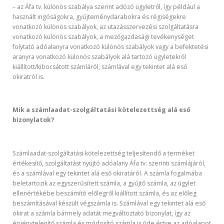
– az Áfa tv. különös szabálya szerint adózó ügyletről, így például a
használt ingóságokra, gyűjteménydarabokra és régiségekre
vonatkozó különös szabályok, az utazásszervezési szolgáltatásra
vonatkozó különös szabályok, a mezőgazdasági tevékenységet
folytató adóalanyra vonatkozó különös szabályok vagy a befektetési
aranyra vonatkozó különös szabályok alá tartozó ügyletekről
kiállított/kibocsátott számláról, számlával egy tekintet alá eső
okiratról is.
Mik a számlaadat-szolgáltatási kötelezettség alá eső
bizonylatok?
Számlaadat-szolgáltatási kötelezettség teljesítendő a terméket
értékesítő, szolgáltatást nyújtó adóalany Áfa tv. szerinti számlájáról,
és a számlával egy tekintet alá eső okiratáról. A számla fogalmába
beletartozik az egyszerűsített számla, a gyűjtő számla, az ügylet
ellenértékébe beszámító előlegről kiállított számla, és az előleg
beszámításával készült végszámla is. Számlával egy tekintet alá eső
okirat a számla bármely adatát megváltoztató bizonylat, így az
érvénytelenítő számla és módosító számla is (ide értve az adóalapot