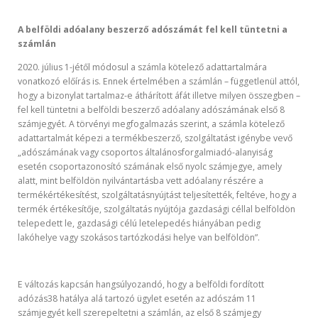
A belföldi adóalany beszerző adószámát fel kell tüntetni a
számlán
2020. július 1-jétől módosul a számla kötelező adattartalmára
vonatkozó előírás is. Ennek értelmében a számlán – függetlenül attól,
hogy a bizonylat tartalmaz-e áthárított áfát illetve milyen összegben –
fel kell tüntetni a belföldi beszerző adóalany adószámának első 8
számjegyét. A törvényi megfogalmazás szerint, a számla kötelező
adattartalmát képezi a termékbeszerző, szolgáltatást igénybe vevő
„adószámának vagy csoportos általánosforgalmiadó-alanyiság
esetén csoportazonosító számának első nyolc számjegye, amely
alatt, mint belföldön nyilvántartásba vett adóalany részére a
termékértékesítést, szolgáltatásnyújtást teljesítették, feltéve, hogy a
termék értékesítője, szolgáltatás nyújtója gazdasági céllal belföldön
telepedett le, gazdasági célú letelepedés hiányában pedig
lakóhelye vagy szokásos tartózkodási helye van belföldön”.
E változás kapcsán hangsúlyozandó, hogy a belföldi fordított
adózás38 hatálya alá tartozó ügylet esetén az adószám 11
számjegyét kell szerepeltetni a számlán, az első 8 számjegy