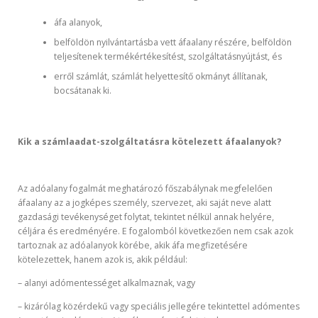
áfa alanyok,
belföldön nyilvántartásba vett áfaalany részére, belföldön
teljesítenek termékértékesítést, szolgáltatásnyújtást, és
erről számlát, számlát helyettesítő okmányt állítanak,
bocsátanak ki.
Kik a számlaadat-szolgáltatásra kötelezett áfaalanyok?
Az adóalany fogalmát meghatározó főszabálynak megfelelően
áfaalany az a jogképes személy, szervezet, aki saját neve alatt
gazdasági tevékenységet folytat, tekintet nélkül annak helyére,
céljára és eredményére. E fogalomból következően nem csak azok
tartoznak az adóalanyok körébe, akik áfa megfizetésére
kötelezettek, hanem azok is, akik például:
– alanyi adómentességet alkalmaznak, vagy
– kizárólag közérdekű vagy speciális jellegére tekintettel adómentes